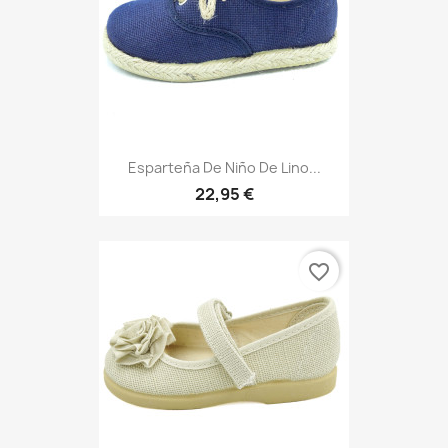
Esparteña De Niño De Lino...
22,95 €
favorite_border