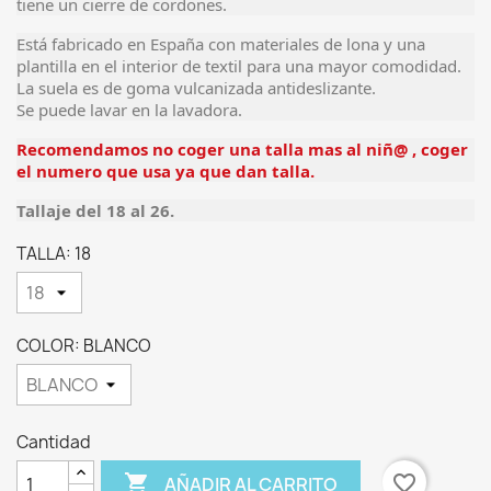
tiene un cierre de cordones.
Está fabricado en España con materiales de lona y una
plantilla en el interior de textil para una mayor comodidad.
La suela es de goma vulcanizada antideslizante.
Se puede lavar en la lavadora.
Recomendamos
no coger una talla mas al niñ@ , coger
el numero que usa ya que dan talla.
Tallaje del 18 al 26.
TALLA: 18
COLOR: BLANCO
Cantidad

favorite_border
AÑADIR AL CARRITO