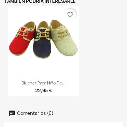
TAMBIÉN PODRÍA INTERESARLE
favorite_border
Blucher Para Niño De...
22,95 €
Comentarios (0)