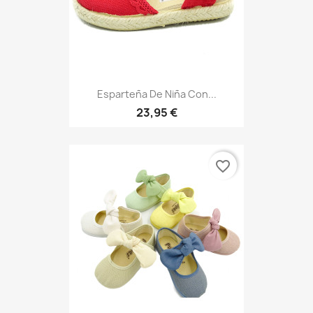
Esparteña De Niña Con...
23,95 €
favorite_border