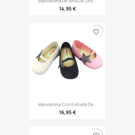
Manoletina De Niña De Lino...
14,95 €
favorite_border
Manoletina Con Estrella De...
16,95 €