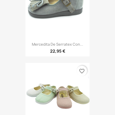
Mercedita De Serratex Con...
22,95 €
favorite_border