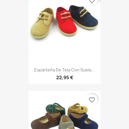
favorite_border
Esparteña De Tela Con Suela...
22,95 €
favorite_border