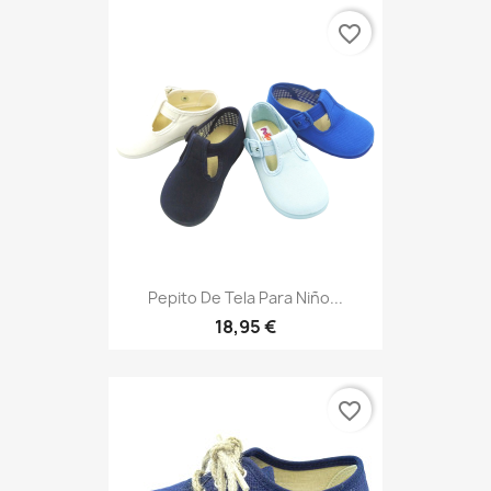
favorite_border
Pepito De Tela Para Niño...
18,95 €
favorite_border