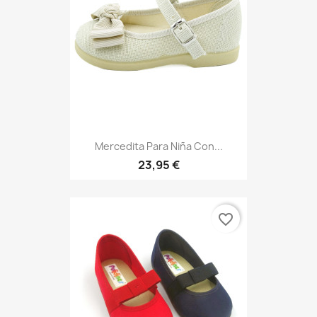
Mercedita Para Niña Con...
23,95 €
favorite_border