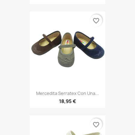
favorite_border
Mercedita Serratex Con Una...
18,95 €
favorite_border