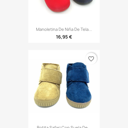
Manoletina De Niña De Tela...
16,95 €
favorite_border
Botita Safari Con Suela De...