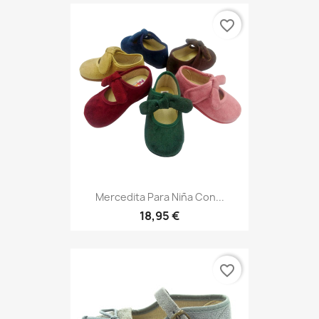
favorite_border
Mercedita Para Niña Con...
18,95 €
favorite_border