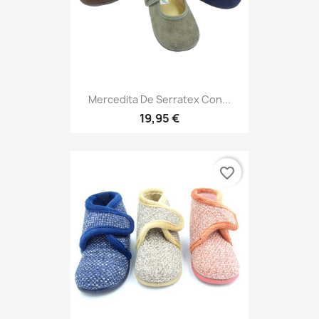
Mercedita De Serratex Con...
19,95 €
favorite_border