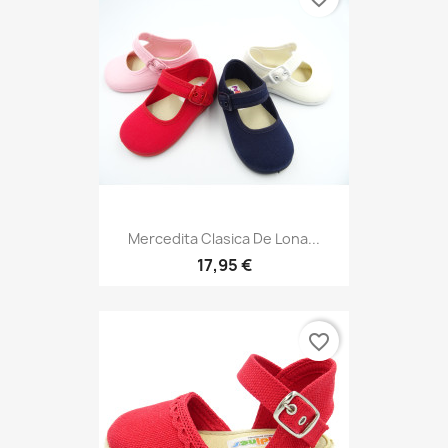
Mercedita Clasica De Lona...
17,95 €
favorite_border