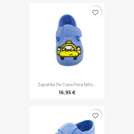
favorite_border
Zapatilla De Casa Para Niño...
16,95 €
favorite_border