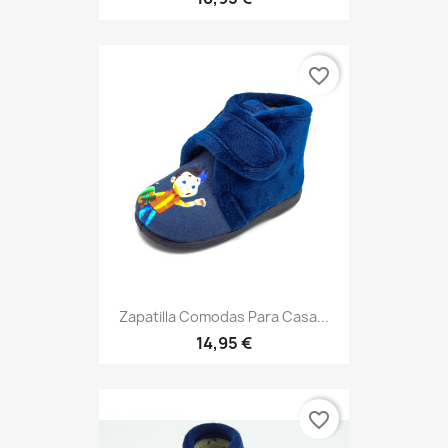
favorite_border
Zapatilla Comodas Para Casa...
14,95 €
favorite_border