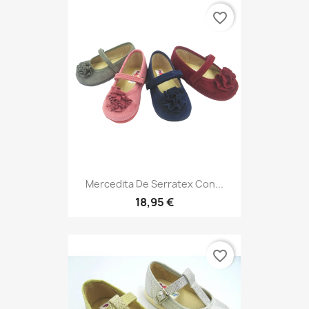
favorite_border
Mercedita De Serratex Con...
18,95 €
favorite_border