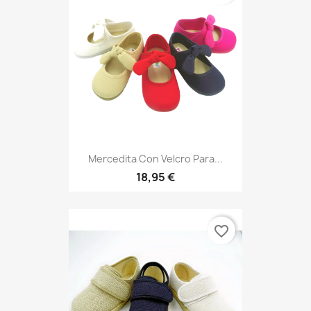
Mercedita Con Velcro Para...
18,95 €
favorite_border