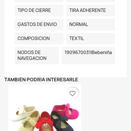
TIPO DE CIERRE
TIRA ADHERENTE
GASTOS DE ENVIO
NORMAL
COMPOSICION
TEXTIL
NODOS DE
1909670031|bebeniña
NAVEGACION
TAMBIÉN PODRÍA INTERESARLE
favorite_border