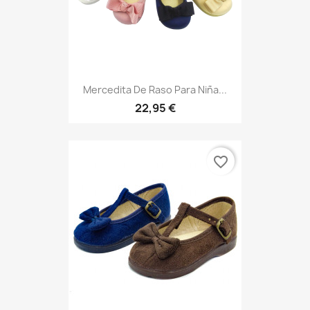
Mercedita De Raso Para Niña...
22,95 €
favorite_border