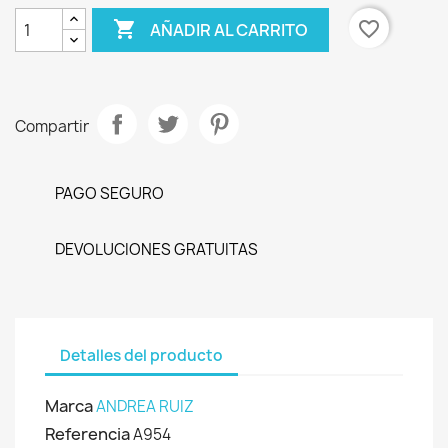

favorite_border
AÑADIR AL CARRITO
Compartir
PAGO SEGURO
DEVOLUCIONES GRATUITAS
Detalles del producto
Marca
ANDREA RUIZ
Referencia
A954