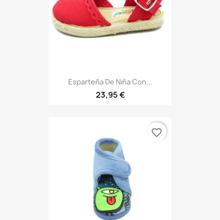
Esparteña De Niña Con...
23,95 €
favorite_border