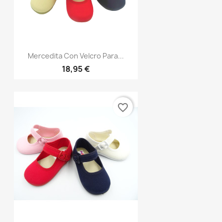
Mercedita Con Velcro Para...
18,95 €
favorite_border