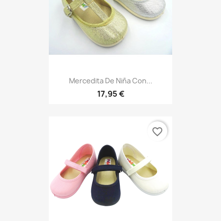
Mercedita De Niña Con...
17,95 €
favorite_border