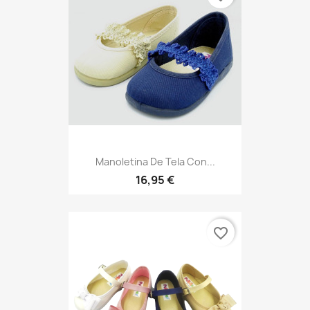
Manoletina De Tela Con...
16,95 €
favorite_border