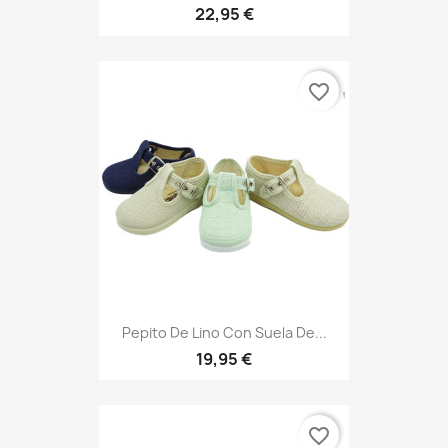
22,95 €
favorite_border
Pepito De Lino Con Suela De...
19,95 €
favorite_border