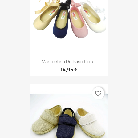
Manoletina De Raso Con...
14,95 €
favorite_border