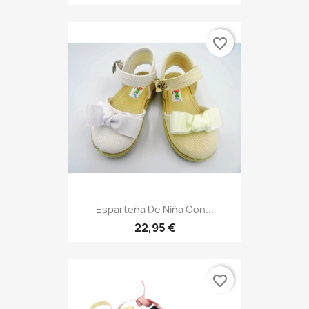
favorite_border
Esparteña De Niña Con...
22,95 €
favorite_border