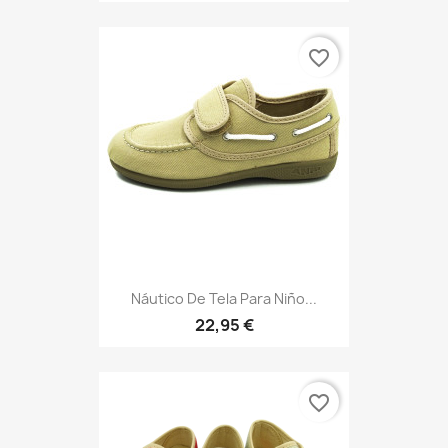
favorite_border
Náutico De Tela Para Niño...
22,95 €
favorite_border