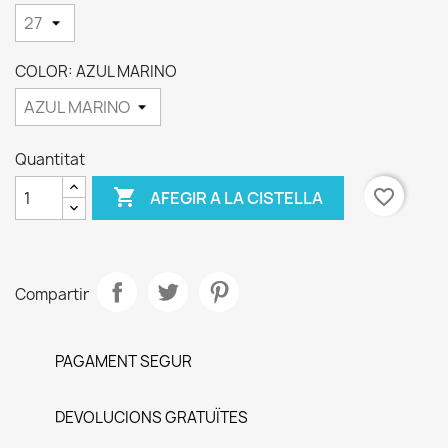
COLOR: AZUL MARINO
Quantitat

favorite_border
AFEGIR A LA CISTELLA
Compartir
PAGAMENT SEGUR
DEVOLUCIONS GRATUÏTES