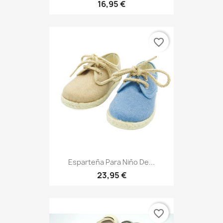
16,95 €
favorite_border
Esparteña Para Niño De...
23,95 €
favorite_border