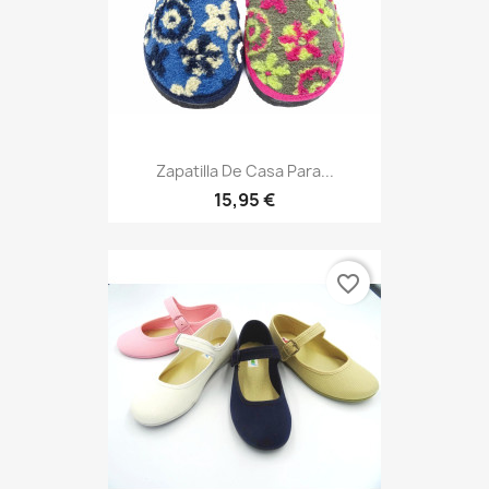
Zapatilla De Casa Para...
15,95 €
favorite_border