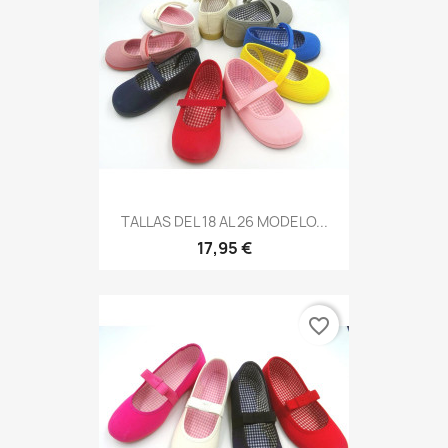
TALLAS DEL 18 AL 26 MODELO...
17,95 €
favorite_border