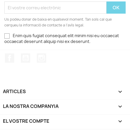
Us podeu donar de baixa en qualsevol moment. Tan sols cal que
cerqueu la informació de contacte a l'avís legal.
Enim quis fugiat consequat elit minim nisi eu occaecat
occaecat deserunt aliquip nisi ex deserunt.
Facebook
YouTube
Instagram
ARTICLES

LA NOSTRA COMPANYIA

EL VOSTRE COMPTE
