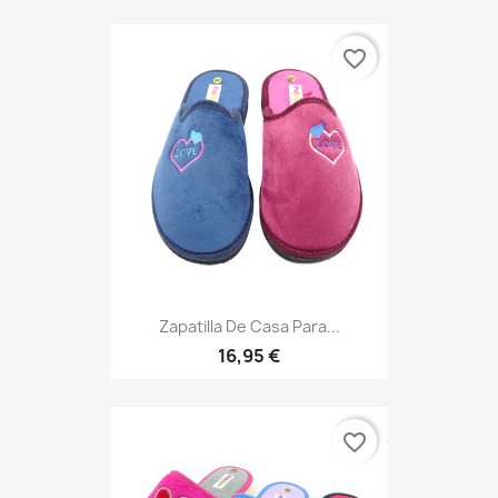
favorite_border
Zapatilla De Casa Para...
16,95 €
favorite_border