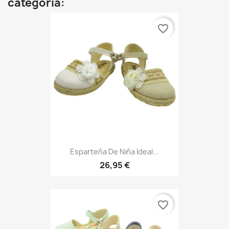
categoria:
favorite_border
Esparteña De Niña Ideal...
26,95 €
favorite_border