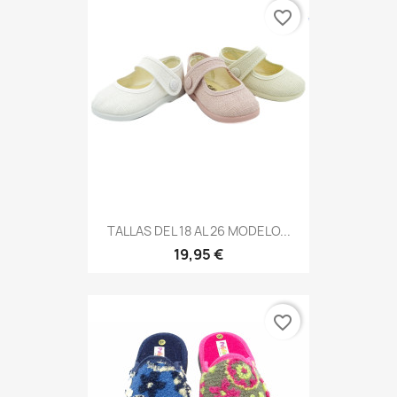
favorite_border
TALLAS DEL 18 AL 26 MODELO...
19,95 €
favorite_border