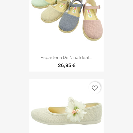
Esparteña De Niña Ideal...
26,95 €
favorite_border