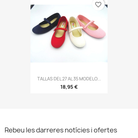
favorite_border
TALLAS DEL 27 AL 35 MODELO...
18,95 €
Rebeu les darreres notícies i ofertes