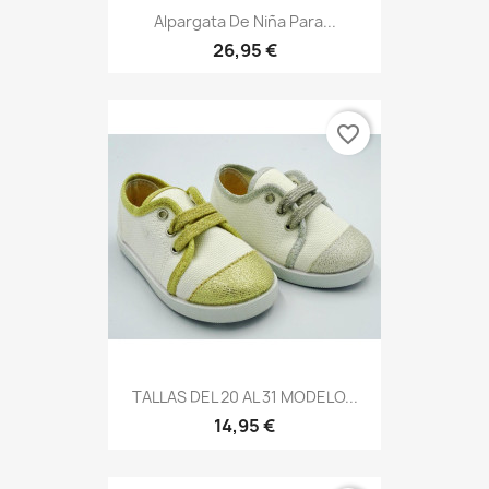
Alpargata De Niña Para...
26,95 €
favorite_border
TALLAS DEL 20 AL 31 MODELO...
14,95 €